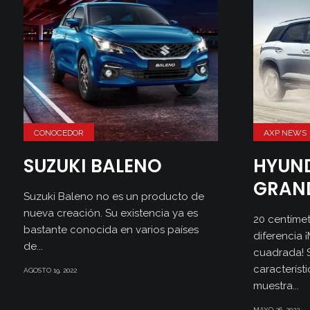
CONOCEDOR
AXP NEWS
SUZUKI BALENO
HYUND
GRAN
Suzuki Baleno no es un producto de
nueva creación. Su existencia ya es
20 centíme
bastante conocida en varios países
diferencia 
de...
cuadrada! 
característ
AGOSTO 19, 2022
muestra...
MAYO 26, 2022