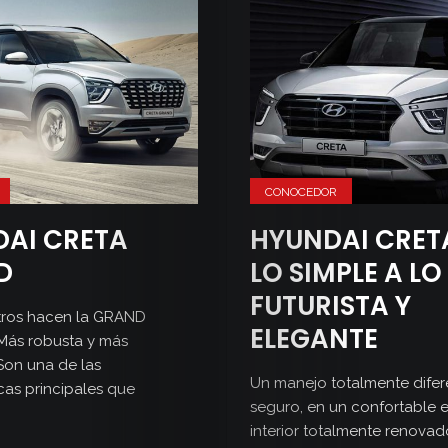
CONOCEDOR
AI CRETA
HYUNDAI CRETA
D
LO SIMPLE A LO
Inicio
FUTURISTA Y
tros hacen la GRAND
ELEGANTE
¡Más robusta y más
Secciones
Son una de las
Un manejo totalmente difer
icas principales que
Revista
seguro, en un confortable 
interior totalmente renovad