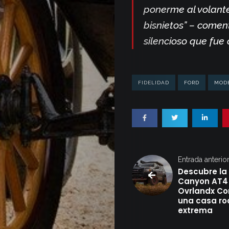
ponerme al volante
bisnietos” – comen
silencioso que fue 
FIDELIDAD
FORD
MOD
Entrada anterio
Descubre l
Canyon AT4
Ovrlandx Co
una casa ro
extrema