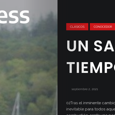
CLÁSICOS
CONOCEDOR
UN SA
TIEM
septiembre 2, 2021
02Tras el inminente cambio
inevitable para todos aqu