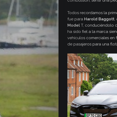
combustión, sentir una peq
Todos recordamos la prime
fue para
Harold Baggott
,
Model
T, conduciéndolo co
ha sido fiel a la marca si
vehículos comerciales en 
de pasajeros para una flo
Inicio
Secciones
Revista