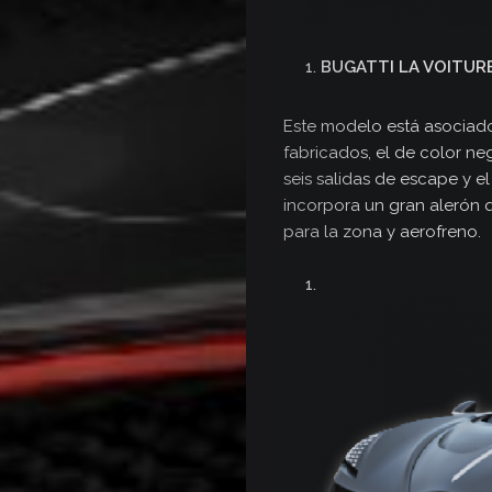
BUGATTI
LA VOITUR
Este modelo está asociado
fabricados, el de color ne
Inicio
seis salidas de escape y e
incorpora un gran alerón 
para la zona y aerofreno.
Secciones
Revista
Autoxpres
TV
/