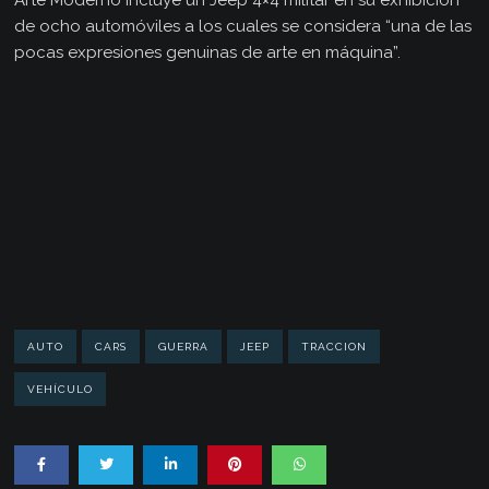
Arte Moderno incluye un Jeep 4×4 militar en su exhibición
de ocho automóviles a los cuales se considera “una de las
pocas expresiones genuinas de arte en máquina”.
AUTO
CARS
GUERRA
JEEP
TRACCION
VEHÍCULO