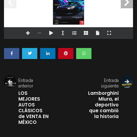
JEEP WILLYS MB
KIA 
RIO
ASTON MARTIN
LOS MEJORES VIDEOJUEGOS
DBX707
DE AUTOS
79
VISITA AUTOXPRESS.MX 
VISITA AUTOXPRESS.MX 
Entrada
Entrada
anterior
siguiente
LOS
Lamborghini
MEJORES
Miura, el
AUTOS
deportivo
CLÁSICOS
que cambió
de VENTA EN
la historia
MÉXICO