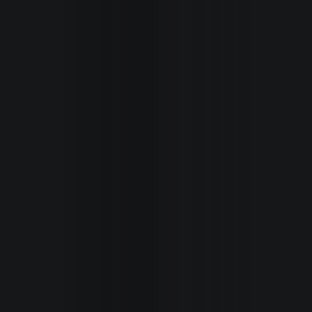
Inicio
Secciones
Revista
Autoxpres
TV
/
Videos
Seminuev