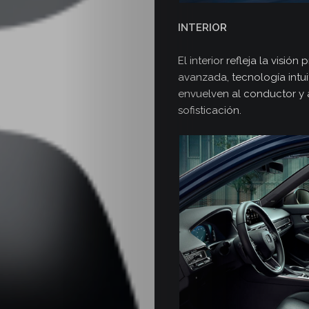
Seminuev
INTERIOR
Media
El interior refleja la vis
Kit
avanzada, tecnología intu
envuelven al conductor y
sofisticación.
Contacto