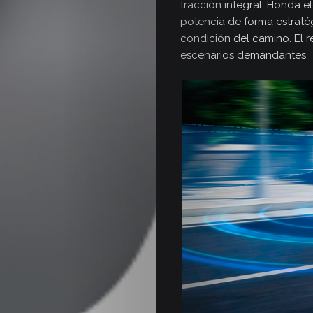
tracción integral, Honda el
potencia de forma estratég
condición del camino. El r
escenarios demandantes.
Inicio
Secciones
Revista
Autoxpres
TV
/
Videos