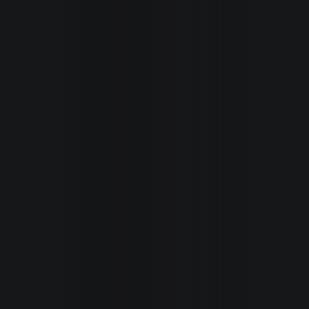
Inicio
Secciones
Revista
Autoxpres
TV
/
Videos
Seminuev