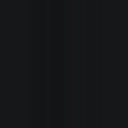
Inicio
Secciones
Revista
Autoxpres
TV
/
Videos
Seminuev