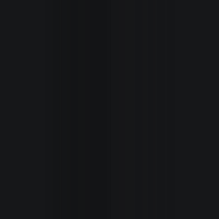
Inicio
Secciones
Revista
Autoxpres
TV
/
Videos
Seminuev