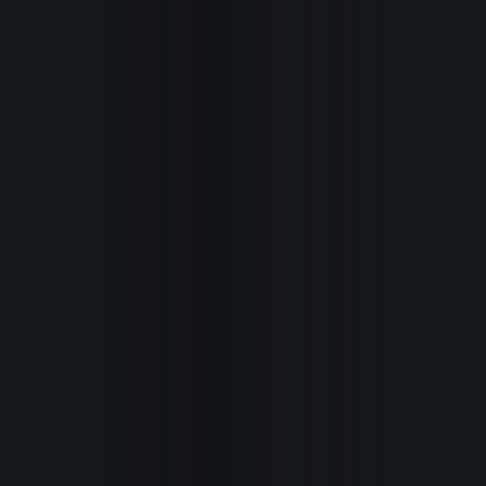
Inicio
Secciones
Revista
Autoxpres
TV
/
Videos
Seminuev