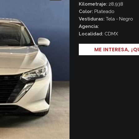
Kilometraje:
28,938
Secciones
Color:
Plateado
Vestiduras:
Tela - Negro
Revista
Agencia:
Localidad:
CDMX
Autoxpres
ME INTERESA, ¡
TV
/
Videos
Seminuev
Media
Kit