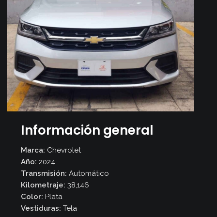
Inicio
Secciones
Revista
Autoxpress
TV
/
Información general
Videos
Marca:
Chevrolet
Seminuevos
Año:
2024
Media
Transmisión:
Automático
Kit
Kilometraje:
38,146
Color:
Plata
Contacto
Vestiduras:
Tela